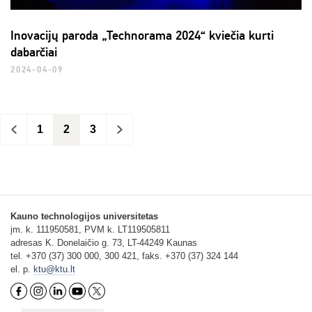
Inovacijų paroda „Technorama 2024“ kviečia kurti
dabarčiai
2024-04-09
<
1
2
3
>
Kauno technologijos universitetas
įm. k. 111950581, PVM k. LT119505811
adresas K. Donelaičio g. 73, LT-44249 Kaunas
tel. +370 (37) 300 000, 300 421, faks. +370 (37) 324 144
el. p.
ktu@ktu.lt