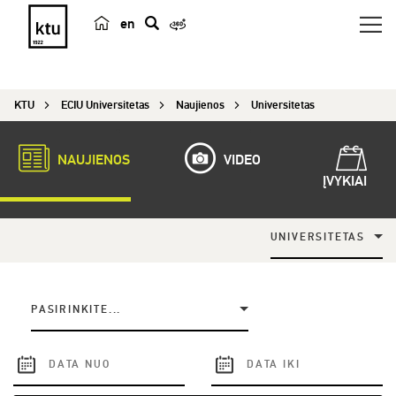
en
p
a
i
KTU
ECIU Universitetas
Naujienos
Universitetas
e
š
k
NAUJIENOS
VIDEO
a
ĮVYKIAI
UNIVERSITETAS
PASIRINKITE...