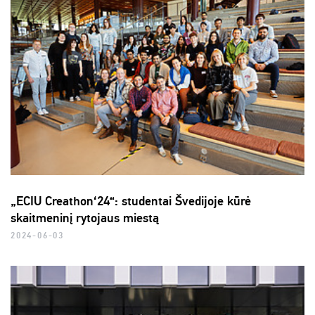
„ECIU Creathon‘24“: studentai Švedijoje kūrė
skaitmeninį rytojaus miestą
2024-06-03