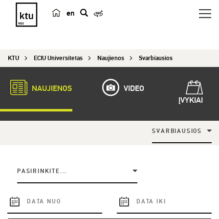
en
p
a
i
KTU
ECIU Universitetas
Naujienos
Svarbiausios
e
š
k
NAUJIENOS
VIDEO
a
ĮVYKIAI
SVARBIAUSIOS
PASIRINKITE...