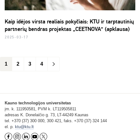
Kaip idėjos virsta realiais pokyčiais: KTU ir tarptautinių
partnerių bendras projektas „CEETNOVA“ (apklausa)
2025-03-17
1
2
3
4
>
Kauno technologijos universitetas
įm. k. 111950581, PVM k. LT119505811
adresas K. Donelaičio g. 73, LT-44249 Kaunas
tel. +370 (37) 300 000, 300 421, faks. +370 (37) 324 144
el. p.
ktu@ktu.lt