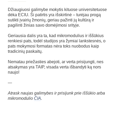
Džiaugiuosi galimybe mokytis kituose universitetuose
dėka ECIU. Ši patirtis yra išskirtinė – turėjau progą
sutikti įvairių žmonių, geriau pažinti jų kultūrą ir
pagilinti žinias savo domėjimosi srityje.
Geriausia dalis yra ta, kad mikromodulius ir iššūkius
renkiesi pats, todėl studijos yra žymiai lankstesnės, o
pats mokymosi formatas nėra toks nuobodus kaip
tradicinių paskaitų.
Nematau priežasties abejoti, ar verta prisijungti, nes
atsakymas yra TAIP, visada verta išbandyti ką nors
naujo!
—
Atrask naujas galimybes ir prisijunk prie iššūkio arba
mikromodulio
ČIA
.