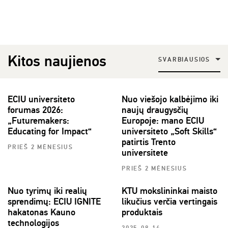
Kitos naujienos
SVARBIAUSIOS
ECIU universiteto
Nuo viešojo kalbėjimo iki
forumas 2026:
naujų draugysčių
„Futuremakers:
Europoje: mano ECIU
Educating for Impact“
universiteto „Soft Skills“
patirtis Trento
PRIEŠ 2 MĖNESIUS
universitete
PRIEŠ 2 MĖNESIUS
Nuo tyrimų iki realių
KTU mokslininkai maisto
sprendimų: ECIU IGNITE
likučius verčia vertingais
hakatonas Kauno
produktais
technologijos