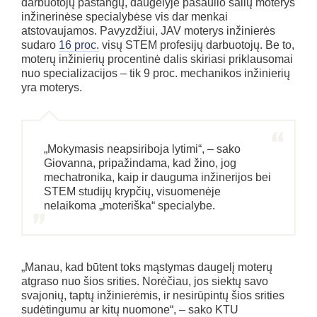
darbuotojų pastangų, daugelyje pasaulio šalių moterys
inžinerinėse specialybėse vis dar menkai
atstovaujamos. Pavyzdžiui, JAV moterys inžinierės
sudaro
16 proc.
visų STEM profesijų darbuotojų. Be to,
moterų inžinierių procentinė dalis skiriasi priklausomai
nuo specializacijos – tik 9 proc. mechanikos inžinierių
yra moterys.
„Mokymasis neapsiriboja lytimi“, – sako
Giovanna, pripažindama, kad žino, jog
mechatronika, kaip ir dauguma inžinerijos bei
STEM studijų krypčių, visuomenėje
nelaikoma „moteriška“ specialybe.
„Manau, kad būtent toks mąstymas daugelį moterų
atgraso nuo šios srities. Norėčiau, jos siektų savo
svajonių, taptų inžinierėmis, ir nesirūpintų šios srities
sudėtingumu ar kitų nuomone“, – sako KTU