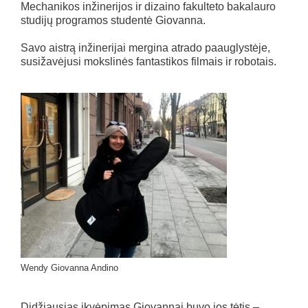
Mechanikos inžinerijos ir dizaino fakulteto bakalauro
studijų programos studentė Giovanna.
Savo aistrą inžinerijai mergina atrado paauglystėje,
susižavėjusi mokslinės fantastikos filmais ir robotais.
Wendy Giovanna Andino
Didžiausias įkvėpimas Giovannai buvo jos tėtis –