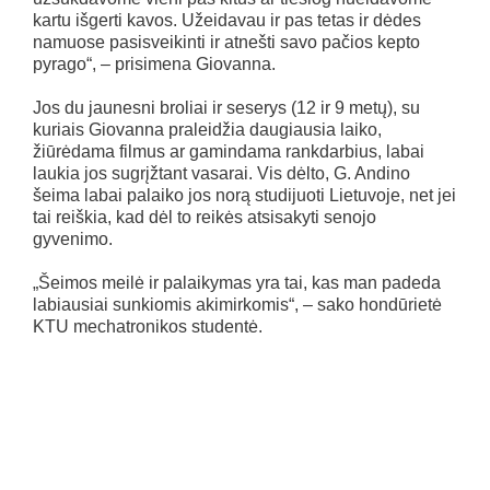
kartu išgerti kavos. Užeidavau ir pas tetas ir dėdes
namuose pasisveikinti ir atnešti savo pačios kepto
pyrago“, – prisimena Giovanna.
Jos du jaunesni broliai ir seserys (12 ir 9 metų), su
kuriais Giovanna praleidžia daugiausia laiko,
žiūrėdama filmus ar gamindama rankdarbius, labai
laukia jos sugrįžtant vasarai. Vis dėlto, G. Andino
šeima labai palaiko jos norą studijuoti Lietuvoje, net jei
tai reiškia, kad dėl to reikės atsisakyti senojo
gyvenimo.
„Šeimos meilė ir palaikymas yra tai, kas man padeda
labiausiai sunkiomis akimirkomis“, – sako hondūrietė
KTU mechatronikos studentė.