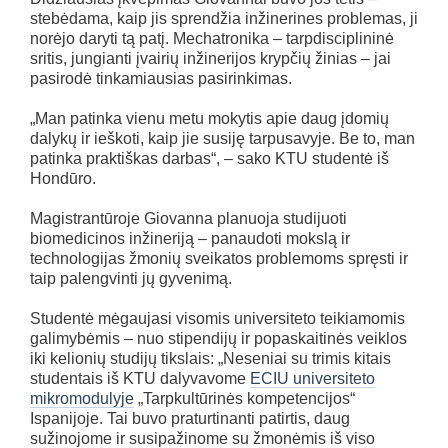
stebėdama, kaip jis sprendžia inžinerines problemas, ji
norėjo daryti tą patį. Mechatronika – tarpdisciplininė
sritis, jungianti įvairių inžinerijos krypčių žinias – jai
pasirodė tinkamiausias pasirinkimas.
„Man patinka vienu metu mokytis apie daug įdomių
dalykų ir ieškoti, kaip jie susiję tarpusavyje. Be to, man
patinka praktiškas darbas“, – sako KTU studentė iš
Hondūro.
Magistrantūroje Giovanna planuoja studijuoti
biomedicinos inžineriją – panaudoti mokslą ir
technologijas žmonių sveikatos problemoms spręsti ir
taip palengvinti jų gyvenimą.
Studentė mėgaujasi visomis universiteto teikiamomis
galimybėmis – nuo stipendijų ir popaskaitinės veiklos
iki kelionių studijų tikslais: „Neseniai su trimis kitais
studentais iš KTU dalyvavome
ECIU universiteto
mikromodulyje
„Tarpkultūrinės kompetencijos“
Ispanijoje. Tai buvo praturtinanti patirtis, daug
sužinojome ir susipažinome su žmonėmis iš viso