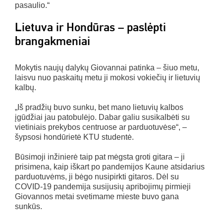
pasaulio.“
Lietuva ir Hondūras – paslėpti
brangakmeniai
Mokytis naujų dalykų Giovannai patinka – šiuo metu,
laisvu nuo paskaitų metu ji mokosi vokiečių ir lietuvių
kalbų.
„Iš pradžių buvo sunku, bet mano lietuvių kalbos
įgūdžiai jau patobulėjo. Dabar galiu susikalbėti su
vietiniais prekybos centruose ar parduotuvėse“, –
šypsosi hondūrietė KTU studentė.
Būsimoji inžinierė taip pat mėgsta groti gitara – ji
prisimena, kaip iškart po pandemijos Kaune atsidarius
parduotuvėms, ji bėgo nusipirkti gitaros. Dėl su
COVID-19 pandemija susijusių apribojimų pirmieji
Giovannos metai svetimame mieste buvo gana
sunkūs.