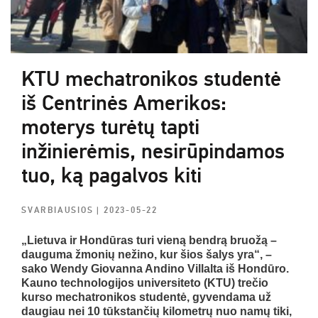
KTU mechatronikos studentė
iš Centrinės Amerikos:
moterys turėtų tapti
inžinierėmis, nesirūpindamos
tuo, ką pagalvos kiti
SVARBIAUSIOS
| 2023-05-22
„Lietuva ir Hondūras turi vieną bendrą bruožą –
dauguma žmonių nežino, kur šios šalys yra“, –
sako Wendy Giovanna Andino Villalta iš Hondūro.
Kauno technologijos universiteto (KTU) trečio
kurso mechatronikos studentė, gyvendama už
daugiau nei 10 tūkstančių kilometrų nuo namų tiki,