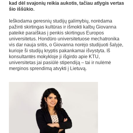
kad dėl svajonių reikia aukotis, tačiau atlygis vertas
šio iššūkio.
Ieškodama geresnių studijų galimybių, norėdama
pažinti skirtingas kultūras ir išmokti kalbų Giovanna
pateikė paraiškas į penkis skirtingus Europos
universitetus. Hondūro universitetuose mechatronika
vis dar nauja sritis, o Giovanna norėjo studijuoti šalyje,
kurioje ši studijų kryptis pakankamai išvystyta. Iš
konsultantės mokykloje ji išgirdo apie KTU,
universitetas jai pasiūlė stipendiją – tai ir nulėmė
merginos sprendimą atvykti į Lietuvą.