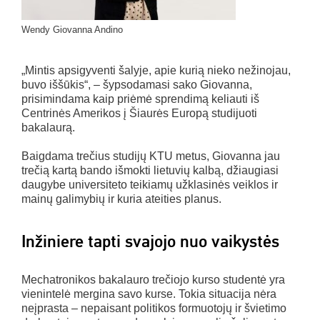
Wendy Giovanna Andino
„Mintis apsigyventi šalyje, apie kurią nieko nežinojau,
buvo iššūkis“, – šypsodamasi sako Giovanna,
prisimindama kaip priėmė sprendimą keliauti iš
Centrinės Amerikos į Šiaurės Europą studijuoti
bakalaurą.
Baigdama trečius studijų KTU metus, Giovanna jau
trečią kartą bando išmokti lietuvių kalbą, džiaugiasi
daugybe universiteto teikiamų užklasinės veiklos ir
mainų galimybių ir kuria ateities planus.
Inžiniere tapti svajojo nuo vaikystės
Mechatronikos bakalauro trečiojo kurso studentė yra
vienintelė mergina savo kurse. Tokia situacija nėra
neįprasta – nepaisant politikos formuotojų ir švietimo