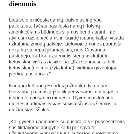
dienomis
Lietuvoje ji mėgsta gamtą, bulvinius ir grybų
patiekalus. Tačiau pasiilgsta namų ir lotynų
amerikiečiams būdingos šilumos bendraujant – jie
atviresni užsieniečiams ir, išgirdę ispanų kalbą, visada
užkalbina žmogų gatvėje. Lietuvoje žmonės paprastai
nekalba su nepažįstamaisiais, nors Giovanna
pastebėjo, kad kai užsienietis stengiasi kalbėti
lietuviškai, viskas pasikeičia: „Kai stengiesi kalbėti
lietuviškai (net ir laužyta kalba), vietiniai gyventojai
įvertina pastangas.“
Kadangi kelionė į Hondūrą užtrunka dvi dienas,
Giovanna į namus grįžta tik per vasaros atostogas ir
išbūna ten pusantro mėnesio. Gyvenimas toli nuo
didelės ir artimais ryšiais susisaisčiusios šeimos jai
didžiausias iššūkis.
„Kai gyvenau namuose, su pusbroliais ir pusseserėmis
susitikdavome daugybę kartų per savaitę,
užsukdavome vieni pas kitus ar tiesiog nueidavome