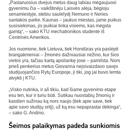
„Pastaruosius dvejus metus daug labiau mėgaujuosi
gyvenimu čia – vaikštinėju Laisvės alėja, bėgioju
senamiestyje, stebiu saulėlydį Nemuno ir Neries
santakos parke. Kaunas – jaukus miestas, jame puikus
susisiekimas, jis puikiai tinka visiems, kas mėgsta
gamtą“, – sako KTU mechatronikos studentė iš
Centrinės Amerikos.
Jos nuomone, tiek Lietuva, tiek Hondūras yra paslėpti
brangakmeniai – žmonės dažniausiai nežino, kur šios
vietos yra, tačiau kartą apsilankę jose – pamilsta. Nors
prieš penkerius metus Giovanna neįsivaizdavo savęs
studijuojančios Rytų Europoje, ji tiki, jog jai buvo lemta
atvykti į KTU.
„Visko nutinka, ir aš tikiu, kad šiame gyvenimo etape
esu ten, kur ir turiu būti. Sutikau nuostabių žmonių ir
kasdien sužinau ką nors naujo (tiek apie save, tiek
apie savo studijų sritį), už ką esu nepaprastai dėkinga“,
– sako G. Andino.
Šeimos palaikymas padeda sunkiomis